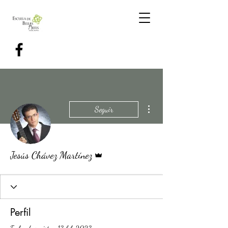
Más acciones
Seguir
Administrador
Jesús Chávez Martínez
Perfil